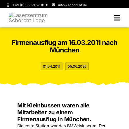
Zum
+49 (0) 36691 5700-0
info@schorcht.de
Inhalt
springen
Togg
Navi
Über uns
Firmenausflug am 16.03.2011 nach
München
Leistungen
Service
01.04.2011
05.06.2026
FAQ
News & Aktuelles
Mit Kleinbussen waren alle
Mitarbeiter zu einem
Kontakt
Firmenausflug in München.
Die erste Station war das BMW-Museum. Der