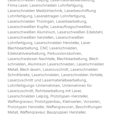
Firma Laser
,
Laserschneiden Lohnfertigung
,
Laserschneiden Medizintechnik
,
Laserbeschriftung
Lohnfertigung
,
Laserabtragen Lohnfertigung
,
Laserschneiden Thüringen
,
Laserbearbeitung
,
Laserschweißen Kupfer
,
Laserauftragschweißen
,
Laserschweißen Aluminium
,
Laserschweißen Edelstahl
,
Laserschweißen herstellen
,
Laserschweißen
Lohnfertigung
,
Laserschneiden Hersteller
,
Laser
Blechbearbeitung
,
CNC Laserschneiden
,
Edelstahlverarbeitung
,
Perkussionsbohren
,
Laserschweissen Nachteile
,
Blechbearbeitung
,
Blech
schneiden
,
Aluminium Laserschneiden
,
Laserschneiden
Metall
,
Blech lasern
,
Laserzuschnitt
,
Laserschneiden
Schnittbreite
,
Laserschneiden
,
Laserschneiden Vorteile
,
Laserzuschnitt und Lasermaterialbearbeitung
,
Lohnfertigungs-Unternehmen
,
Unternehmen für
Laserzuschnitt
,
Rohrbearbeitung mit Laser
,
Laserschneiden Leipzig
,
Prototypen-Hersteller
,
Waffengraveur,
Prototypenbau
,
Kleinserien
, Vorserien,
Prototypen Hersteller, Waffengravuren, Beschriftungen
Metall,
Waffengraveur
,
Baugruppen Hersteller
,