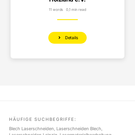
11 words
0,1 min read
Details
HÄUFIGE SUCHBEGRIFFE:
Blech Laserschneiden
,
Laserschneiden Blech
,
Laserschneiden Leipzig
,
Lasermaterialbearbeitung
,