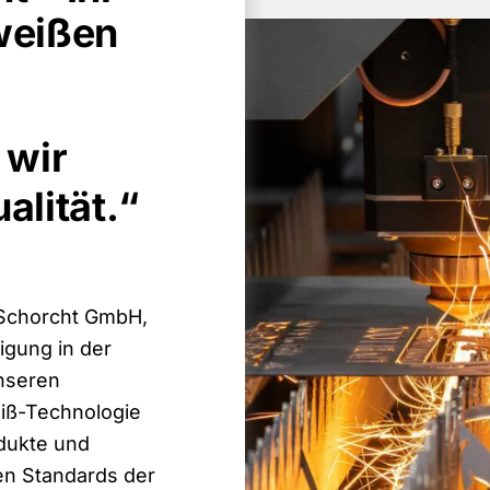
weißen
 wir
alität.“
 Schorcht GmbH,
igung in der
unseren
iß-Technologie
odukte und
len Standards der