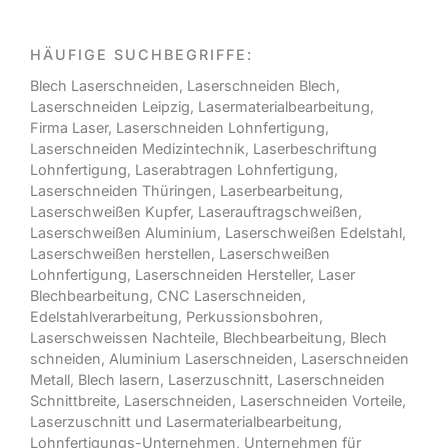
HÄUFIGE SUCHBEGRIFFE:
Blech Laserschneiden
,
Laserschneiden Blech
,
Laserschneiden Leipzig
,
Lasermaterialbearbeitung
,
Firma Laser
,
Laserschneiden Lohnfertigung
,
Laserschneiden Medizintechnik
,
Laserbeschriftung
Lohnfertigung
,
Laserabtragen Lohnfertigung
,
Laserschneiden Thüringen
,
Laserbearbeitung
,
Laserschweißen Kupfer
,
Laserauftragschweißen
,
Laserschweißen Aluminium
,
Laserschweißen Edelstahl
,
Laserschweißen herstellen
,
Laserschweißen
Lohnfertigung
,
Laserschneiden Hersteller
,
Laser
Blechbearbeitung
,
CNC Laserschneiden
,
Edelstahlverarbeitung
,
Perkussionsbohren
,
Laserschweissen Nachteile
,
Blechbearbeitung
,
Blech
schneiden
,
Aluminium Laserschneiden
,
Laserschneiden
Metall
,
Blech lasern
,
Laserzuschnitt
,
Laserschneiden
Schnittbreite
,
Laserschneiden
,
Laserschneiden Vorteile
,
Laserzuschnitt und Lasermaterialbearbeitung
,
Lohnfertigungs-Unternehmen
,
Unternehmen für