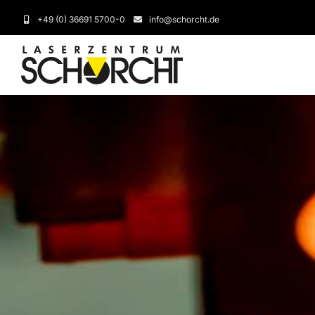
Zum
+49 (0) 36691 5700-0
info@schorcht.de
Inhalt
springen