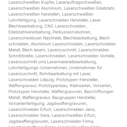
Laserschweißen Kupfer
,
Laserauftragschweißen
,
Laserschweißen Aluminium
,
Laserschweißen Edelstahl
,
Laserschweißen herstellen
,
Laserschweißen
Lohnfertigung
,
Laserschneiden Hersteller
,
Laser
Blechbearbeitung
,
CNC Laserschneiden
,
Edelstahlverarbeitung
,
Perkussionsbohren
,
Laserschweissen Nachteile
,
Blechbearbeitung
,
Blech
schneiden
,
Aluminium Laserschneiden
,
Laserschneiden
Metall
,
Blech lasern
,
Laserzuschnitt
,
Laserschneiden
Schnittbreite
,
Laserschneiden
,
Laserschneiden Vorteile
,
Laserzuschnitt und Lasermaterialbearbeitung
,
Lohnfertigungs-Unternehmen
,
Unternehmen für
Laserzuschnitt
,
Rohrbearbeitung mit Laser
,
Laserschneiden Leipzig
,
Prototypen-Hersteller
,
Waffengraveur,
Prototypenbau
,
Kleinserien
, Vorserien,
Prototypen Hersteller, Waffengravuren, Beschriftungen
Metall,
Waffengraveur
,
Baugruppen Hersteller
,
Vorserienfertigung
, Jagdwaffengravuren,
Laserschneiden Erfurt
,
Laserschneiden Jena
,
Laserschneiden Gera
,
Laserschweißen Erfurt
,
Jagdwaffengravuren
,
Laserschneiden Firma
,