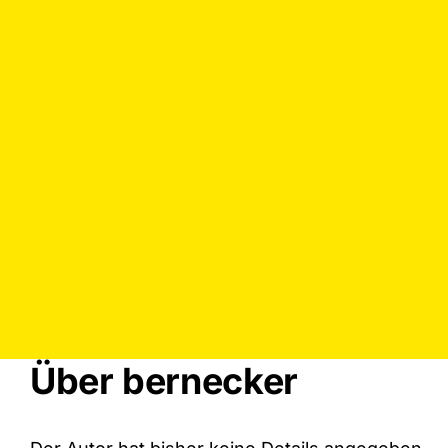
Über
bernecker